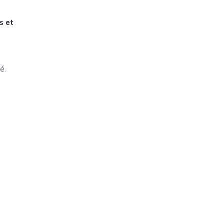
s et
é.