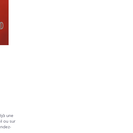
il ou sur
endez-