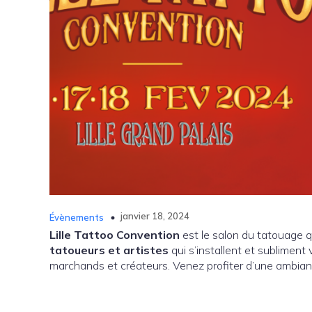
janvier 18, 2024
Évènements
Lille Tattoo Convention
est le salon du tatouage q
tatoueurs et artistes
qui s’installent et subliment 
marchands et créateurs. Venez profiter d’une ambianc