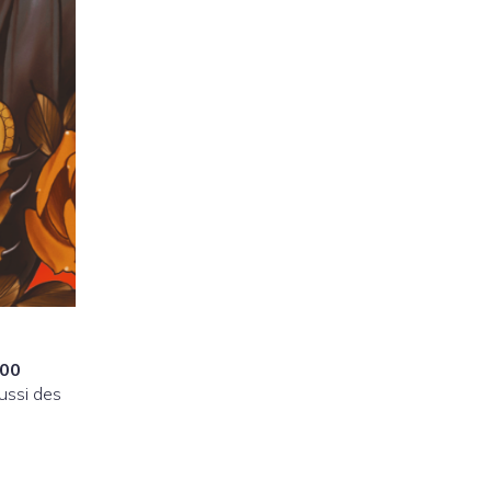
400
aussi des