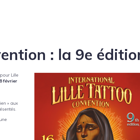
ention : la 9e éditio
pour Lille
8 février
ien » aux
résentés.
 une