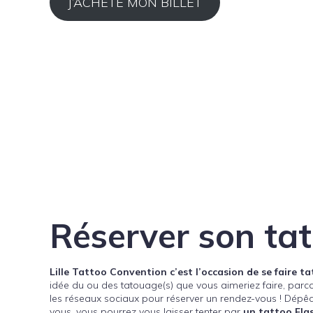
J’ACHÈTE MON BILLET
Réserver son ta
Lille Tattoo Convention c’est l’occasion de se faire t
idée du ou des tatouage(s) que vous aimeriez faire, parcour
les réseaux sociaux pour réserver un rendez-vous ! Dépêch
vous, vous pourrez vous laisser tenter par
un tattoo Fla