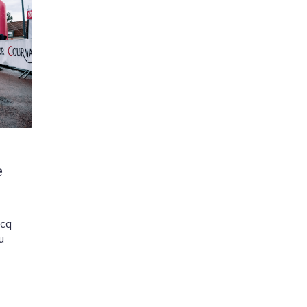
e
scq
u