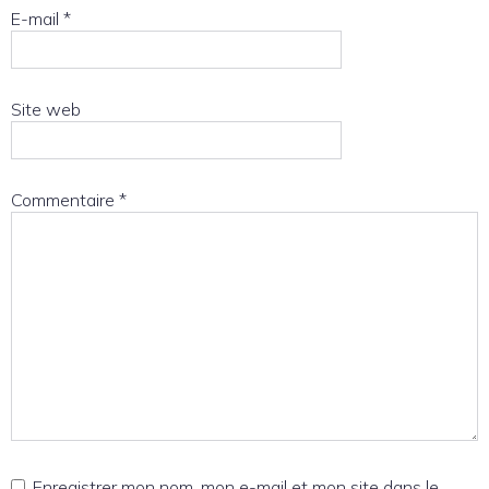
E-mail
*
Site web
Commentaire
*
Enregistrer mon nom, mon e-mail et mon site dans le