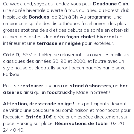
Ce week-end, soyez au rendez-vous pour
Doudoune Club
,
une soirée hivernale ouverte à tous qui a lieu au Forest, club
hippique de
Bondues,
de 21h à 3h. Au programme, une
ambiance inspirée des discothèques à ciel ouvert des plus
grosses stations de ski et des débuts de soirée en after-ski
au pied des pistes. Une
déco façon chalet hivernal
en
intérieur et une
terrasse enneigée
pour l’extérieur.
Côté
DJ
, SYM et LaReg se relayeront, l’un avec les meilleurs
classiques des années 80, 90 et 2000, et l’autre avec un
style house et électro. Ils seront accompagnés par le saxo
EddSax.
Pour se
restaurer,
il y aura un
stand à shooters
, un
bar
à bières
ainsi qu’un
foodtruck
by Made in Street !
Attention, dress-code oblige !
Les participants devront
se vêtir d’une doudoune ou combinaison et moonboots pour
l’occasion.
Entrée 10€
, à régler en espèce directement sur
place. Parking sur place.
Réservations de table
: 03 20
24 40 40.